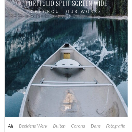
PORTFOLIO SPLIT SCREEN WIDE
CHECKOUT OUR WORKS
All
Beeldend Werk
Buiten
Corona
Dans
Fotografie